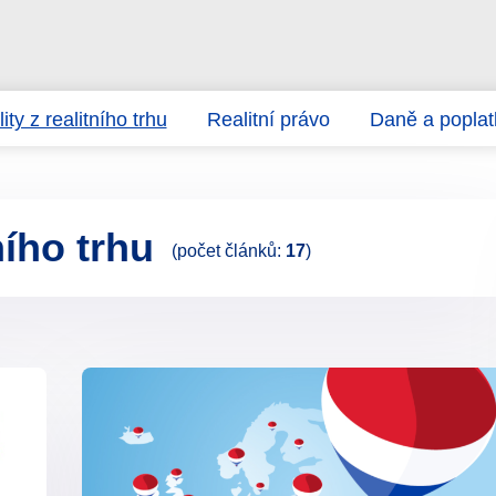
ity z realitního trhu
Realitní právo
Daně a poplat
ního trhu
(počet článků:
17
)