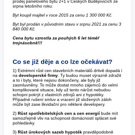
prodej panelového bytu 2+1 v Českých Budějovicích ze
srpna letošního roku:
Byt koupil majitel v roce 2015 za cenu 1 300 000 Kč.
Byt byl prodán v původním stavu v srpnu 2021 za cenu 3
840 000 Kč.
Cena bytu vzrostla za pouhých 6 let téměř
trojnásobně!!!
Co se již děje a co lze očekávat?
1) Extrémní růst cen stavebních materiálů drtivě dopadá i
na
developerské firmy
. Ty budou muset výrazně zdražit
a to i byty, které nejsou dokončeny, ale byly již
zasmluvněny. To může dostat mnoho zájemců do velmi
komplikované situace, kdy už tento nárůst nebudou
schopni pokrýt z vlastních zdrojů ani z hypotéky.
Případné rušení smluv a vracení již složených záloh
může být zase likvidační pro některé developery.
2)
Růst spotřebitelských cen a cen energií
bude mít
samozřejmě vliv na schopnost domácností splácet své
pohledávky.
3)
Růst úrokových sazeb hypoték
pravděpodobně