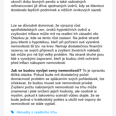
ukončí dobu levných peněz a také radostných
refinancování již dříve sjednaných úvěrů, kdy se klientovi
dostávalo lepších podmínek a nižších úrokových sazeb.
Lze se důvodně domnívat, že výrazný růst
spotřebitelských cen, úroků hypotéčních úvěrů a
zvyšování inflace může mít na realitní trh zásadní vliv.
Otázkou je, kde se tento růst zastaví. Na jedné straně
jsou klienti s hypotékou, kteří při pořízení své vysněné
nemovitosti šli tzv. na krev. Nemají dostatečnou finanční
rezervu ve svých příjmech a zvýšení životních nákladů
tak může pro ně být velký problém. Na straně druhé jsou
lidé s vysokými úsporami, kteří je budou chtít ochránit
před inflací nákupem nemovitosti.
Jak se budou vyvíjet ceny nemovitostí?
To je opravdu
těžká otázka. Pokud bude mít dostatečný počet
domácností problém se splácením svých pohledávek, lze
očekávat, že budou muset své nemovitosti prodat.
Zvýšení počtu nabízených nemovitostí na trhu může
znamenat i jisté snížení jejich hodnoty, ale osobně si
myslím, pokud k takovému scénáři vůbec dojde, že se
bude jednat o krátkodobý pokles a uložit své úspory do
nemovitostí se stále vyplatí.
Aktuality z realitního trhu