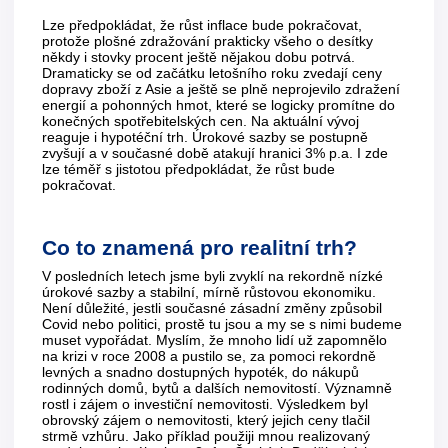
Lze předpokládat, že růst inflace bude pokračovat,
protože plošné zdražování prakticky všeho o desítky
někdy i stovky procent ještě nějakou dobu potrvá.
Dramaticky se od začátku letošního roku zvedají ceny
dopravy zboží z Asie a ještě se plně neprojevilo zdražení
energií a pohonných hmot, které se logicky promítne do
konečných spotřebitelských cen. Na aktuální vývoj
reaguje i hypotéční trh. Úrokové sazby se postupně
zvyšují a v současné době atakují hranici 3% p.a. I zde
lze téměř s jistotou předpokládat, že růst bude
pokračovat.
Co to znamená pro realitní trh?
V posledních letech jsme byli zvyklí na rekordně nízké
úrokové sazby a stabilní, mírně růstovou ekonomiku.
Není důležité, jestli současné zásadní změny způsobil
Covid nebo politici, prostě tu jsou a my se s nimi budeme
muset vypořádat. Myslím, že mnoho lidí už zapomnělo
na krizi v roce 2008 a pustilo se, za pomoci rekordně
levných a snadno dostupných hypoték, do nákupů
rodinných domů, bytů a dalších nemovitostí. Významně
rostl i zájem o investiční nemovitosti. Výsledkem byl
obrovský zájem o nemovitosti, který jejich ceny tlačil
strmě vzhůru. Jako příklad použiji mnou realizovaný