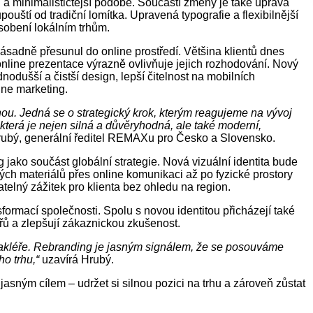
a minimalističtější podobě. Součástí změny je také úprava
uští od tradiční lomítka. Upravená typografie a flexibilnější
sobení lokálním trhům.
ásadně přesunul do online prostředí. Většina klientů dnes
 online prezentace výrazně ovlivňuje jejich rozhodování. Nový
ednodušší a čistší design, lepší čitelnost na mobilních
line marketing.
ou. Jedná se o strategický krok, kterým reagujeme na vývoj
která je nejen silná a důvěryhodná, ale také moderní,
ubý, generální ředitel REMAXu pro Česko a Slovensko.
ako součást globální strategie. Nová vizuální identita bude
ých materiálů přes online komunikaci až po fyzické prostory
atelný zážitek pro klienta bez ohledu na region.
formací společnosti. Spolu s novou identitou přicházejí také
léřů a zlepšují zákaznickou zkušenost.
i makléře. Rebranding je jasným signálem, že se posouváme
o trhu,“
uzavírá Hrubý.
asným cílem – udržet si silnou pozici na trhu a zároveň zůstat