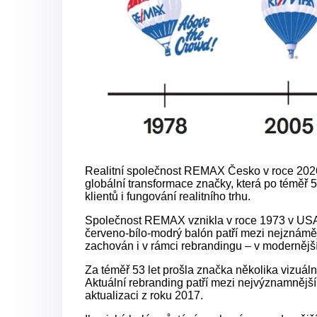
Realitní společnost REMAX Česko v roce 2026 
globální transformace značky, která po téměř 
klientů i fungování realitního trhu.
Společnost REMAX vznikla v roce 1973 v USA a
červeno-bílo-modrý balón patří mezi nejznáměj
zachován i v rámci rebrandingu – v modernější
Za téměř 53 let prošla značka několika vizuál
Aktuální rebranding patří mezi nejvýznamnější
aktualizaci z roku 2017.