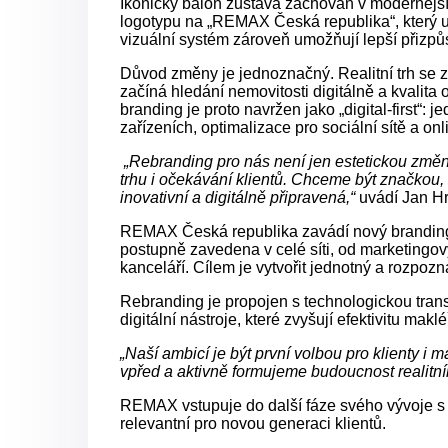
Ikonický balón zůstává zachován v modernější 
logotypu na „REMAX Česká republika“, který upo
vizuální systém zároveň umožňují lepší přizpů
Důvod změny je jednoznačný. Realitní trh se z
začíná hledání nemovitosti digitálně a kvalita
branding je proto navržen jako „digital-first“: j
zařízeních, optimalizace pro sociální sítě a on
„Rebranding pro nás není jen estetickou změn
trhu i očekávání klientů. Chceme být značkou, 
inovativní a digitálně připravená,“
uvádí Jan Hr
REMAX Česká republika zavádí nový branding j
postupně zavedena v celé síti, od marketingov
kanceláří. Cílem je vytvořit jednotný a rozpozn
Rebranding je propojen s technologickou trans
digitální nástroje, které zvyšují efektivitu mak
„Naší ambicí je být první volbou pro klienty 
vpřed a aktivně formujeme budoucnost realitníh
REMAX vstupuje do další fáze svého vývoje s j
relevantní pro novou generaci klientů.